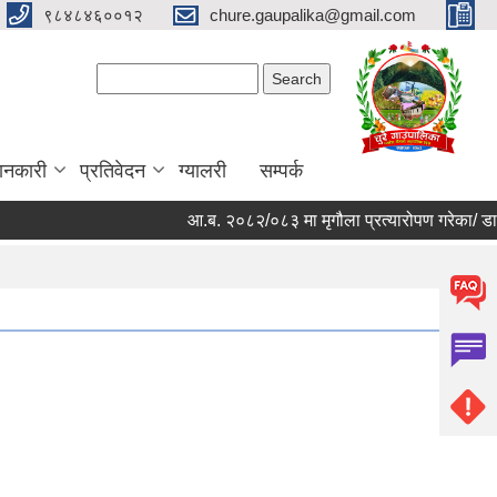
९८४८४६००१२
chure.gaupalika@gmail.com
Search form
Search
ानकारी
प्रतिवेदन
ग्यालरी
सम्पर्क
आ.ब. २०८२/०८३ मा मृगौला प्रत्यारोपण गरेका/ डायला