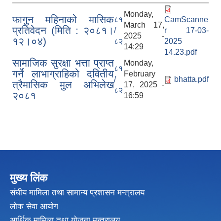
Monday,
फागुन महिनाको मासिक
८१
CamScanne
March 17,
प्रतिवेदन (मिति : २०८१।
/
r 17-03-
2025 -
१२।०४)
८२
2025
14:29
14.23.pdf
सामाजिक सुरक्षा भत्ता प्राप्त
Monday,
८१
गर्ने लाभाग्राहिको दवितीय
February
/
bhatta.pdf
त्रैमासिक मुल अभिलेख
17, 2025 -
८२
२०८१
16:59
मुख्य लिंक
संघीय मामिला तथा सामान्य प्रशासन मन्त्रालय
लोक सेवा आयोग
आर्थिक मामिला तथा योजना मन्त्रालय