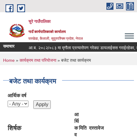
Skip to main content
चुरे गाउँपालिका
गाउँ कार्यपालिकाको कार्यालय
घरखेडा, कैलाली, सुदुरपश्चिम प्रदेश, नेपाल
समाचार
आ.ब. २०८२/०८३ मा मृगौला प्रत्यारोपण गरेका/ डायलाईसस गराईरहेका, क्या
You are here
Home
»
कार्यक्रम तथा परियोजना
» बजेट तथा कार्यक्रम
बजेट तथा कार्यक्रम
आर्थिक वर्ष
आ
र्थि
शिर्षक
क
मिति
दस्तावेज
व