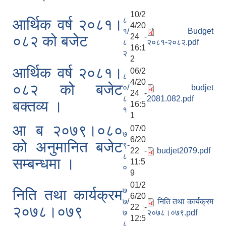
10/2
८
आर्थिक वर्ष २०८१।
4/20
१/
Budget
24 -
०८२ को बजेट
८
२०८१-२०८२.pdf
16:1
२
2
आर्थिक वर्ष २०८१।
06/2
८
4/20
०८२ को बजेट
०/
budjet
24 -
८
2081.082.pdf
बक्तव्य ।
16:5
१
1
आ ब २०७९।०८०
07/0
७
6/20
को अनुमानित बजेट
९-
22 -
budjet2079.pdf
८
सम्बन्धमा ।
11:5
०
9
01/2
७
निति तथा कार्यक्रम
6/20
७/
निति तथा कार्यक्रम
22 -
२०७८।०७९
७
२०७८।०७९.pdf
12:5
८