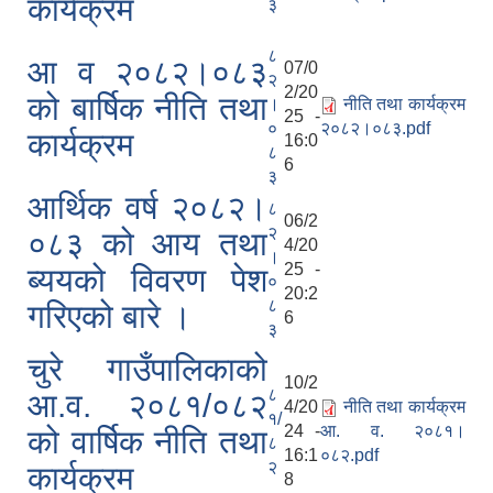
कार्यक्रम
३
८
आ व २०८२।०८३
07/0
२
2/20
को बार्षिक नीति तथा
।
नीति तथा कार्यक्रम
25 -
०
२०८२।०८३.pdf
कार्यक्रम
16:0
८
6
३
आर्थिक वर्ष २०८२।
८
06/2
२
०८३ को आय तथा
4/20
।
25 -
ब्ययको विवरण पेश
०
20:2
८
गरिएको बारे ।
6
३
चुरे गाउँपालिकाको
10/2
८
आ.व. २०८१/०८२
4/20
नीति तथा कार्यक्रम
१/
24 -
आ. व. २०८१।
को वार्षिक नीति तथा
८
16:1
०८२.pdf
२
कार्यक्रम
8