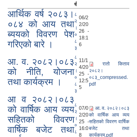
र्ष
आर्थिक वर्ष २०८३।
८
06/2
२
०८४ को आय तथा
2/20
।
26 -
ब्ययको विवरण पेश
०
18:1
८
गरिएको बारे ।
6
३
८
आ. व. २०८२।०८३
11/1
२
रातो किताव
4/20
को नीति, योजना
।
२०८२।
25 -
०
०८३_compressed.
तथा कार्यक्रम ।
12:5
८
pdf
5
३
आ व २०८२।०८३
८
को वार्षिक आय व्यय
07/0
आ. व. २०८२।०८३
२
2/20
को वार्षिक आय व्यय
सहितको विवरण
।
25 -
सहितको विवरण वार्षिक
०
वार्षिक बजेट तथा
16:0
बजेट तथा
८
8
कार्यक्रम.pdf