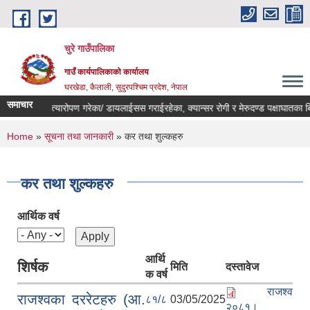
Skip to main content
चुरे गाउँपालिका
गाउँ कार्यपालिकाको कार्यालय
घरखेडा, कैलाली, सुदुरपश्चिम प्रदेश, नेपाल
समाचार
 मृगौला प्रत्यारोपण गरेका/ डायलाईसस गराईरहेका, क्यान्सर रोगी र मेरुदण्ड पक्षाघातका
You are here
Home
»
सूचना तथा जानकारी
» कर तथा शुल्कहरु
कर तथा शुल्कहरु
आर्थिक वर्ष
आर्थि
शिर्षक
मिति
दस्तावेज
क वर्ष
राजश्व
राजश्वका दररेटहरु (आ.
८१/८
03/05/2025
२०८१।