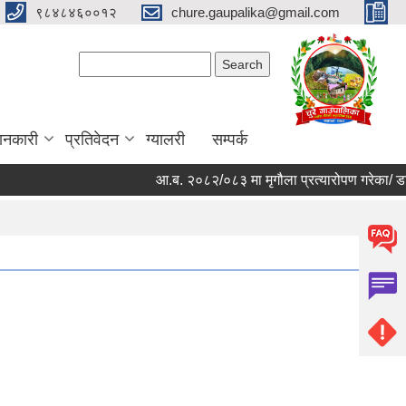
९८४८४६००१२
chure.gaupalika@gmail.com
Search form
Search
ानकारी
प्रतिवेदन
ग्यालरी
सम्पर्क
आ.ब. २०८२/०८३ मा मृगौला प्रत्यारोपण गरेका/ डायल