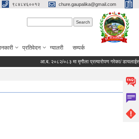
९८४८४६००१२
chure.gaupalika@gmail.com
Search form
Search
ानकारी
प्रतिवेदन
ग्यालरी
सम्पर्क
आ.ब. २०८२/०८३ मा मृगौला प्रत्यारोपण गरेका/ डायलाईसस गर