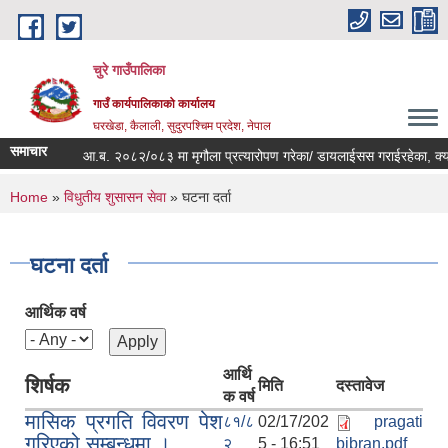
Skip to main content
चुरे गाउँपालिका
गाउँ कार्यपालिकाको कार्यालय
घरखेडा, कैलाली, सुदुरपश्चिम प्रदेश, नेपाल
समाचार
आ.ब. २०८२/०८३ मा मृगौला प्रत्यारोपण गरेका/ डायलाईसस गराईरहेका, क्यान
You are here
Home
»
विधुतीय शुसासन सेवा
» घटना दर्ता
घटना दर्ता
आर्थिक वर्ष
आर्थि
शिर्षक
मिति
दस्तावेज
क वर्ष
मासिक प्रगति विवरण पेश
८१/८
02/17/202
pragati
गरिएको सम्बन्धमा ।
२
5 - 16:51
bibran.pdf