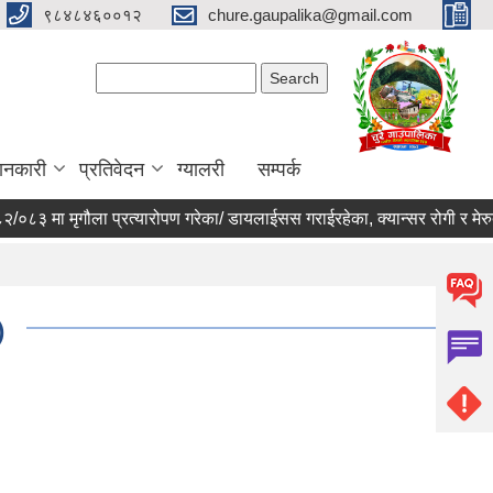
९८४८४६००१२
chure.gaupalika@gmail.com
Search form
Search
ानकारी
प्रतिवेदन
ग्यालरी
सम्पर्क
३ मा मृगौला प्रत्यारोपण गरेका/ डायलाईसस गराईरहेका, क्यान्सर रोगी र मेरुद
)