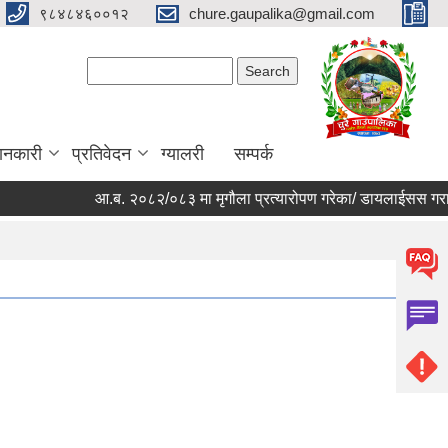
९८४८४६००१२
chure.gaupalika@gmail.com
Search form
Search
ानकारी
प्रतिवेदन
ग्यालरी
सम्पर्क
आ.ब. २०८२/०८३ मा मृगौला प्रत्यारोपण गरेका/ डायलाईसस गराईरहेका,