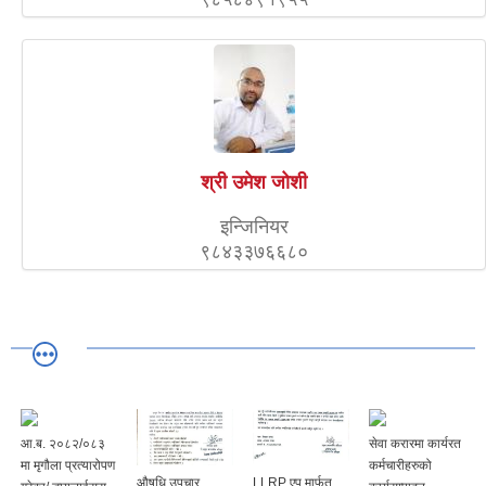
श्री उमेश जोशी
इन्जिनियर
९८४३३७६६८०
आ.ब. २०८२/०८३
सेवा करारमा कार्यरत
मा मृगौला प्रत्यारोपण
कर्मचारीहरुको
‍‍‍औषधि उपचार
LLRP एप मार्फत