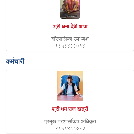
श्री धना देबी थापा
गाँउपालिका उपाध्यक्ष
९८५८४८८०१४
कर्मचारी
श्री धर्म राज खत्री
प्रमुख प्रशासकिय अधिकृत
९८५८४८८०१२