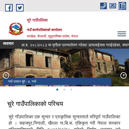
Skip to main content
चुरे गाउँपालिका
गाउँ कार्यपालिकाको कार्यालय
घरखेडा, कैलाली, सुदुरपश्चिम प्रदेश, नेपाल
समाचार
आ.ब. २०८२/०८३ मा मृगौला प्रत्यारोपण गरेका/ डायलाईसस गराईरहेका, क्यान्सर रो
गर्भा दरवार चुरे - ४, गर्भा
गाउँपालिकाको प्रशासनिक भवन
सुन्तला पकेट गाउँपालिका
चुरे गाउँपालिकाको परिचय
चुरे गाँउपालिका एक सुन्दर र प्राकृतिक सुन्दरताले भरिपूर्ण गाउँपालिका
हो । सहजपुर,निगाली, खैरला गा.बि.स. एकिकृत गरी नेपाल सरकार