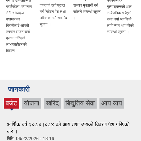
गरेका/ डायलाईसस
कार्यसम्पादन
वापतको खर्च प्राप्त
राजश्व भुक्तानी गर्न
गराईरहेका, क्यान्सर
मुल्याङ्कनको अंक
गर्न निवेदन पेश तथा
सकिने सम्वन्धी सूचना
रोगी र मेरुदण्ड
सार्वजनिक गरिएको
नविकरण गर्ने सम्बन्धि
।
पक्षाघातका
तथा नयाँ अवधिको
सुचना ।
बिरामीलाई औषधी
लागि म्याद थप गरेको
उपचार बाफत खर्च
सम्बन्धी सूचना ।
प्रदान गरिएको
लाभग्राहीहरुको
विवरण
जानकारी
बजेट
योजना
खरिद
बिद्युतिय सेवा
आय व्यय
(active
tab)
आर्थिक वर्ष २०८३।०८४ को आय तथा ब्ययको विवरण पेश गरिएको
बारे ।
मिति:
06/22/2026 - 18:16