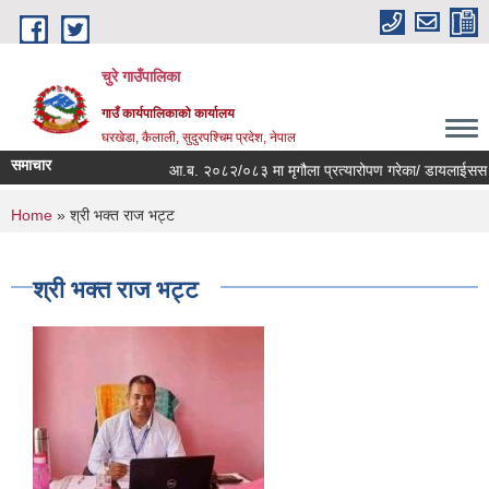
Skip to main content
चुरे गाउँपालिका
गाउँ कार्यपालिकाको कार्यालय
घरखेडा, कैलाली, सुदुरपश्चिम प्रदेश, नेपाल
समाचार
आ.ब. २०८२/०८३ मा मृगौला प्रत्यारोपण गरेका/ डायलाईसस गरा
You are here
Home
» श्री भक्त राज भट्ट
श्री भक्त राज भट्ट