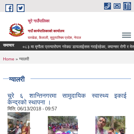
Skip to main content
चुरे गाउँपालिका
गाउँ कार्यपालिकाको कार्यालय
घरखेडा, कैलाली, सुदुरपश्चिम प्रदेश, नेपाल
समाचार
आ.ब. २०८२/०८३ मा मृगौला प्रत्यारोपण गरेका/ डायलाईसस गराईरहेका, क्यान्सर रोगी र मेरु
You are here
Home
» ग्यालरी
ग्यालरी
चुरे ६ शान्तिनगरमा सामुदायिक स्वास्थ्य इकाई
केन्द्रको स्थापना ।
मिति:
06/13/2018 - 09:57
,
,
,