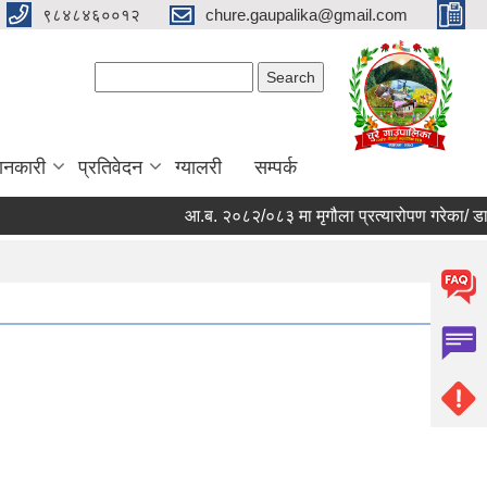
९८४८४६००१२
chure.gaupalika@gmail.com
Search form
Search
ानकारी
प्रतिवेदन
ग्यालरी
सम्पर्क
आ.ब. २०८२/०८३ मा मृगौला प्रत्यारोपण गरेका/ डायल