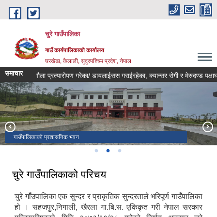
Skip to main content
चुरे गाउँपालिका
गाउँ कार्यपालिकाको कार्यालय
घरखेडा, कैलाली, सुदुरपश्चिम प्रदेश, नेपाल
समाचार
 मा मृगौला प्रत्यारोपण गरेका/ डायलाईसस गराईरहेका, क्यान्सर रोगी र मेरुदण्ड पक्षाघात
गर्भा दरवार चुरे - ४, गर्भा
गाउँपालिकाको प्रशासनिक भवन
सुन्तला पकेट गाउँपालिका
चुरे गाउँपालिकाको परिचय
चुरे गाँउपालिका एक सुन्दर र प्राकृतिक सुन्दरताले भरिपूर्ण गाउँपालिका
हो । सहजपुर,निगाली, खैरला गा.बि.स. एकिकृत गरी नेपाल सरकार