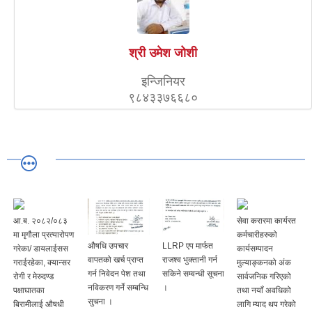
श्री उमेश जोशी
इन्जिनियर
९८४३३७६६८०
आ.ब. २०८२/०८३
सेवा करारमा कार्यरत
मा मृगौला प्रत्यारोपण
कर्मचारीहरुको
‍‍‍औषधि उपचार
LLRP एप मार्फत
गरेका/ डायलाईसस
कार्यसम्पादन
वापतको खर्च प्राप्त
राजश्व भुक्तानी गर्न
गराईरहेका, क्यान्सर
मुल्याङ्कनको अंक
गर्न निवेदन पेश तथा
सकिने सम्वन्धी सूचना
रोगी र मेरुदण्ड
सार्वजनिक गरिएको
नविकरण गर्ने सम्बन्धि
।
पक्षाघातका
तथा नयाँ अवधिको
सुचना ।
बिरामीलाई औषधी
लागि म्याद थप गरेको