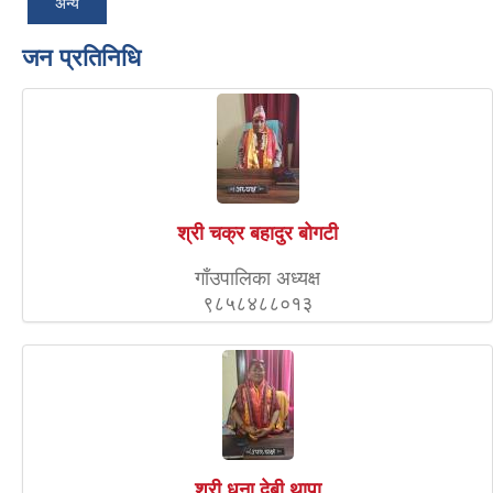
अन्य
जन प्रतिनिधि
श्री चक्र बहादुर बोगटी
गाँउपालिका अध्यक्ष
९८५८४८८०१३
श्री धना देबी थापा