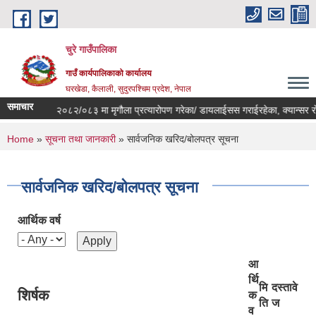
Skip to main content
चुरे गाउँपालिका
गाउँ कार्यपालिकाको कार्यालय
घरखेडा, कैलाली, सुदुरपश्चिम प्रदेश, नेपाल
समाचार
आ.ब. २०८२/०८३ मा मृगौला प्रत्यारोपण गरेका/ डायलाईसस गराईरहेका, क्यान्सर रोग
You are here
Home
»
सूचना तथा जानकारी
» सार्वजनिक खरिद/बोलपत्र सूचना
सार्वजनिक खरिद/बोलपत्र सूचना
आर्थिक वर्ष
आ
र्थि
मि
दस्तावे
शिर्षक
क
ति
ज
व