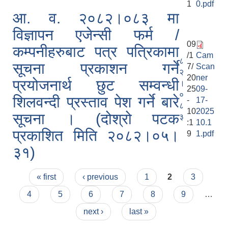
1
0.pdf
आ. व. २०८२।०८३ मा
विज्ञापन एजेन्सी फर्म /
09
कम्पनीहरुबाट पत्र पत्रिकामा
/1
Cam
८
सूचना प्रकाशन गर्ने
7/
Scan
२
20
ner
प्रयोजनार्थ छुट सम्वन्धी
।
25
09-
०
शिलवन्दी प्रस्ताव पेश गर्ने बारे
-
17-
८
10
2025
सूचना । (दोश्रो पटक
३
:1
10.1
प्रकाशित मिति २०८२।०५।
9
1.pdf
३१)
Pages
« first
‹ previous
1
2
3
4
5
6
7
8
9
…
next ›
last »