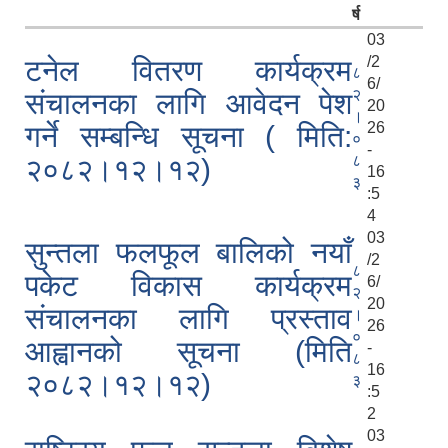
र्ष
03
/2
टनेल वितरण कार्यक्रम
८
6/
२
संचालनका लागि आवेदन पेश
20
।
26
गर्ने सम्बन्धि सूचना ( मिति:
०
-
८
२०८२।१२।१२)
16
३
:5
4
03
सुन्तला फलफूल बालिको नयाँ
/2
८
पकेट विकास कार्यक्रम
6/
२
20
संचालनका लागि प्रस्ताव
।
26
०
आह्वानको सूचना (मिति
-
८
16
२०८२।१२।१२)
३
:5
2
03