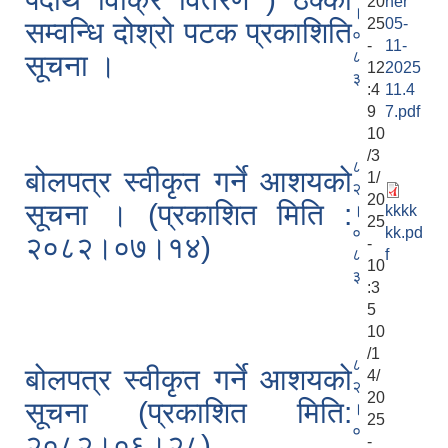
20
ner
।
25
05-
सम्वन्धि दोश्रो पटक प्रकाशिति
०
-
11-
८
सूचना ।
12
2025
३
:4
11.4
9
7.pdf
10
/3
८
बोलपत्र स्वीकृत गर्ने आशयको
1/
२
20
सूचना । (प्रकाशित मिति :
।
kkkk
25
०
kk.pd
२०८२।०७।१४)
-
८
f
10
३
:3
5
10
/1
८
बोलपत्र स्वीकृत गर्ने आशयको
4/
२
20
सूचना (प्रकाशित मिति:
।
25
०
२०८२।०६।२८)
-