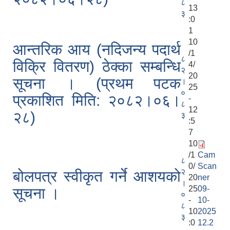
८
13
३
:0
1
10
आन्तरिक आय (नदिजन्य पदार्थ
/1
८
विक्रि वितरण) ठेक्का सम्बन्धि
4/
२
20
सूचना । (प्रथम पटक
।
25
०
प्रकाशित मिति: २०८२।०६।
-
८
12
२८)
३
:5
7
10
/1
Cam
८
0/
Scan
२
बोलपत्र स्वीकृत गर्ने आशयको
20
ner
।
25
09-
सूचना ।
०
-
10-
८
10
2025
३
:0
12.2