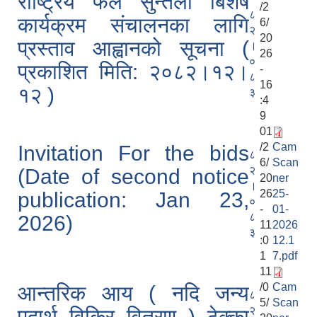
राष्ट्रिय फल सुन्तला बिशेष
/2
८
कार्यक्रम संचालनका लागि
6/
२
20
प्रस्ताव आह्वानको सूचना (
।
26
०
प्रकाशित मिति: २०८२।१२।
-
८
16
१२ )
३
:4
9
01
/2
Cam
Invitation For the bids
८
6/
Scan
२
(Date of second notice
20
ner
।
26
25-
publication: Jan 23,
०
-
01-
८
2026)
11
2026
३
:0
12.1
1
7.pdf
11
/0
Cam
आन्तरिक आय ( नदि जन्य
८
5/
Scan
२
पदार्थ विक्रि वितरण ) ठेक्का